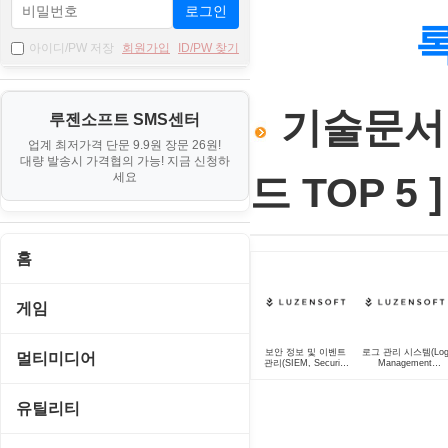
로그인
아이디/PW 저장
회원가입
ID/PW 찾기
기술문서 
루젠소프트 SMS센터
업계 최저가격 단문 9.9원 장문 26원!
대량 발송시 가격협의 가능! 지금 신청하
세요
드 TOP 5 ]
홈
게임
게임 관련 툴
보안 정보 및 이벤트
로그 관리 시스템(Lo
멀티미디어
관리(SIEM, Security
Management
Information and
System) 솔루션
Event Management)
롤플레잉/어드벤처
솔루션
CD/DVD 재생기
유틸리티
보드/퍼즐/카지노
MP3 관련 툴