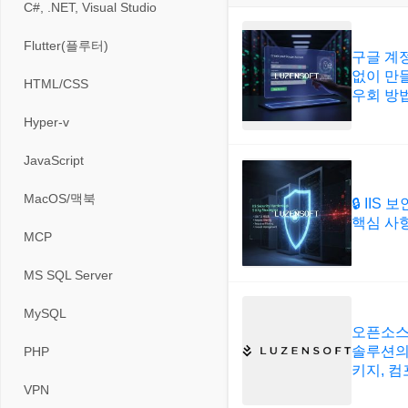
게임기게임
C#, .NET, Visual Studio
입력장치
프로그래밍 관련
테마/스킨
경찰청-교통
고전PC게임
Flutter(플루터)
저장장치
구글 계
경찰청-범죄예방
없이 만들
네오지오게임
HTML/CSS
프린터
우회 방
경찰청-수사
마메게임
Hyper-v
경찰청-외국어번역본
오락실게임
JavaScript
경찰청-외사
휴대용게임
MacOS/맥북
🔒 IIS
경찰청-정보
핵심 사
MCP
계약서
MS SQL Server
등기소
MySQL
오픈소스 
이력서
솔루션의
PHP
키지, 
VPN