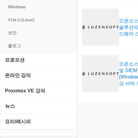
Windows
리눅스(Linux)
오픈소스 
솔루션의
보안
드웨어 
블로그
프로모션
오픈소스
및 SIE
고정아이피.net
온라인 강의
(Window
상 서버 
루젠VPN(LuzenVPN)
PHP - 고급
Proxmox VE 강의
루젠호스팅(LuzenHosting)
PHP - 중급
I. Proxmox VE 기본 환경 구축
뉴스
사무자동화
PHP - 초급
II. 가상 환경 관리 및 운영
IT/보안
요리/레시피
엔탑프로(NTOPPRO)
PHP - 최상급
III. 네트워킹 및 보안
게임
노하우