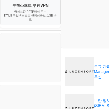
오토아이템(AutoItem)
대출
IV. 클러스터 및 고가용성 (HA)
루젠소프트 루젠VPN
경제
소스/양념장
구축
휴폐업조회
국제표준 PPTP방식 준수
부동산
KT,LG 듀얼백본으로 안정성확보, 1GB 속
부동산
한식
도
V. 고급 기능 및 CLI 활용
신용카드
생활
VI. 장애 조치 (Failover) 심화 시
나리오
스포츠
정치
주식
로그 관리
코인
Managem
루션
보안 정
(SIEM, S