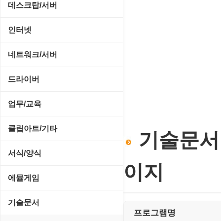
CD/CDR/DVD
데스크탑/서버
스포츠/레이싱
MP3 재생기
OS 업데이트
Prometheus
인터넷
아케이드/액션
비디오 에디터
PC 관리/최적화
데스크탑 액세서리
FTP/텔넷/통신
네트워크/서버
앱플레이어
비디오 재생기
문서 편집기/리더
쉘/기능 확장
다운로드 관리툴
FTP 서버
온라인게임
드라이버
사운드 에디터
바이러스 백신
스크린세이버
메신저/채팅
기타 서버
전략/시뮬레이션
SCSI/IDE/USB
사운드 재생기
업무/교육
압축파일 관리
실행기/툴바
메일/뉴스
네트워크 관리
플래시 게임
기타 드라이버
이미지 뷰어
MS 오피스 관련
파일/디스크
클립아트/기타
운영체제 ISO/Image
기술문서 
사이트 저작도구
네트워크 보안
네트워크/모뎀
이미지 에디터
교육/아동
하드웨어 관련
동영상 클립
커서/아이콘 툴
서식/양식
원격도구
백오피스/.NET
메인보드
코덱
이지
데스크탑 노트
사운드 클립
폰트관리/인쇄
경찰청-감사
웹 브라우저
에뮬게임
웹 서버
비디오/모니터
일정/작업 관리
아이콘/커서
경찰청-경무
웹 유틸리티
Emulator(게임실행기)
기술문서
사운드카드
판매/재고/회계
프로그램명
이미지/월페이퍼
경찰청-경비
파일공유/클라우드