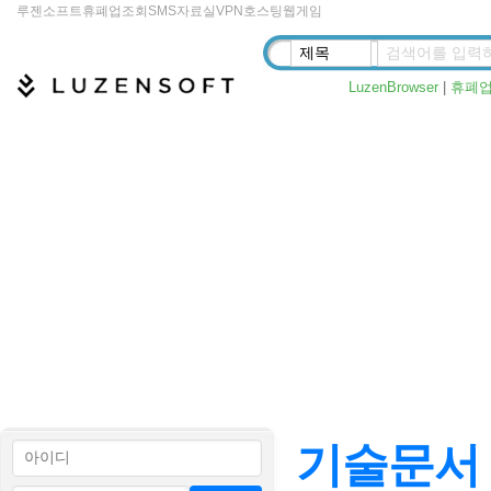
루젠소프트
휴폐업조회
SMS
자료실
VPN
호스팅
웹게임
LuzenBrowser
|
휴폐
기술문서 