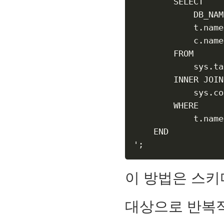
        SELECT

            DB_NAM
            t.name
            c.name
        FROM

            sys.ta
        INNER JOIN

            sys.co
        WHERE

            t.name
    END

이 방법은 스키
대상으로 반복적