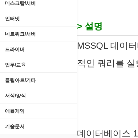
CD/CDR/DVD
데스크탑/서버
스포츠/레이싱
MP3 재생기
OS 업데이트
Prometheus
인터넷
아케이드/액션
> 설명
비디오 에디터
PC 관리/최적화
데스크탑 액세서리
FTP/텔넷/통신
네트워크/서버
앱플레이어
비디오 재생기
문서 편집기/리더
쉘/기능 확장
MSSQL 데이
다운로드 관리툴
FTP 서버
온라인게임
드라이버
사운드 에디터
바이러스 백신
스크린세이버
메신저/채팅
적인 쿼리를 실
기타 서버
전략/시뮬레이션
SCSI/IDE/USB
사운드 재생기
업무/교육
압축파일 관리
실행기/툴바
메일/뉴스
네트워크 관리
플래시 게임
기타 드라이버
이미지 뷰어
MS 오피스 관련
파일/디스크
클립아트/기타
운영체제 ISO/Image
사이트 저작도구
네트워크 보안
네트워크/모뎀
이미지 에디터
교육/아동
하드웨어 관련
동영상 클립
커서/아이콘 툴
서식/양식
원격도구
백오피스/.NET
메인보드
코덱
데스크탑 노트
사운드 클립
폰트관리/인쇄
경찰청-감사
웹 브라우저
에뮬게임
웹 서버
비디오/모니터
일정/작업 관리
아이콘/커서
경찰청-경무
웹 유틸리티
Emulator(게임실행기)
기술문서
사운드카드
판매/재고/회계
데이터베이스 10
이미지/월페이퍼
경찰청-경비
파일공유/클라우드