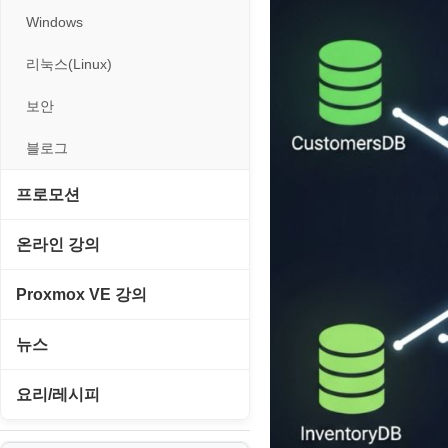
Windows
리눅스(Linux)
보안
블로그
프로모션
고정아이피.net
온라인 강의
루젠VPN(LuzenVPN)
PHP - 고급
Proxmox VE 강의
루젠호스팅(LuzenHosting)
PHP - 중급
I. Proxmox VE 기본 환경 구축
뉴스
사무자동화
PHP - 초급
II. 가상 환경 관리 및 운영
IT/보안
요리/레시피
엔탑프로(NTOPPRO)
PHP - 최상급
III. 네트워킹 및 보안
게임
노하우