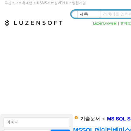
루젠소프트
휴폐업조회
SMS
자료실
VPN
호스팅
웹게임
LuzenBrowser
|
휴폐
기술문서
MS SQL S
>
MSSQL 데이터베이