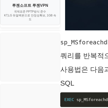
오토아이템(AutoItem)
대출
IV. 클러스터 및 고가용성 (HA)
루젠소프트 루젠VPN
경제
소스/양념장
구축
휴폐업조회
국제표준 PPTP방식 준수
부동산
KT,LG 듀얼백본으로 안정성확보, 1GB 속
부동산
한식
도
V. 고급 기능 및 CLI 활용
신용카드
생활
VI. 장애 조치 (Failover) 심화 시
나리오
스포츠
sp_MSforeachd
정치
쿼리를 반복적으
주식
코인
사용법은 다음과
SQL
EXEC
 sp_MSforeachd