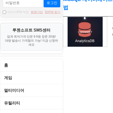
로그인
법
아이디/PW 저장
회원가입
ID/PW 찾기
자
료
루젠소프트 SMS센터
기
업계 최저가격 단문 9.9원 장문 26원!
본
대량 발송시 가격협의 가능! 지금 신청하
세요
정
보
홈
게임
게임 관련 툴
멀티미디어
롤플레잉/어드벤처
CD/DVD 재생기
유틸리티
보드/퍼즐/카지노
MP3 관련 툴