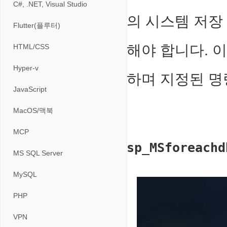
게임기게임
C#, .NET, Visual Studio
입력장치
프로그래밍 관련
테마/스킨
경찰청-교통
의 시스템 저장 
고전PC게임
Flutter(플루터)
저장장치
경찰청-범죄예방
네오지오게임
해야 합니다. 
HTML/CSS
프린터
경찰청-수사
마메게임
Hyper-v
하며 지정된 명
경찰청-외국어번역본
오락실게임
JavaScript
경찰청-외사
휴대용게임
MacOS/맥북
경찰청-정보
MCP
sp_MSforeachd
계약서
MS SQL Server
등기소
MySQL
이력서
PHP
VPN