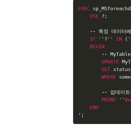
EXEC
 sp_MSforeachd
USE
?
;
--
 특정 데이터베
IF
''
?
''
IN
(
'
BEGIN
--
 MyTabl
UPDATE
 MyT
SET
 status
WHERE
 some
--
 업데이트
PRINT
''
Da
END
'
;