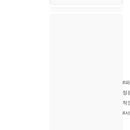
생활
VI. 장애 조치 (Failover) 심화 시
나리오
스포츠
정치
주식
코인
#
정은
적인
#