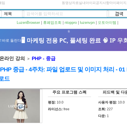
게임
동영상자료실
내아이피
공지사항
마이페이지
LuzenBrowser
|
휴폐업조회
|
ntoppro
|
luzenvpn
|
오토아이템
|
온라인 강의
PHP - 중급
>
 PHP 중급 - 4주차: 파일 업로드 및 이미지 처리 - 0
로드
주요 프로그램 스펙
피드백 및 다
평점:
10.0
사용자 평점:
10.0
라이선스:
free
조회:
227
다운:
1