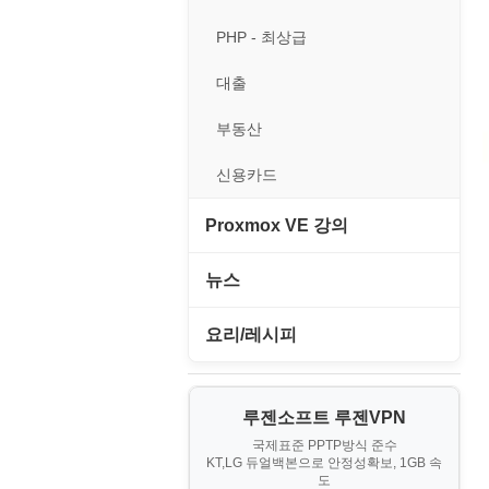
경찰청-외사
휴대용게임
MacOS/맥북
엔탑프로(NTOPPRO)
PHP - 최상급
경찰청-정보
MCP
오토아이템(AutoItem)
대출
계약서
MS SQL Server
휴폐업조회
부동산
등기소
MySQL
신용카드
이력서
PHP
Proxmox VE 강의
VPN
I. Proxmox VE 기본 환경 구축
뉴스
Windows
II. 가상 환경 관리 및 운영
IT/보안
요리/레시피
리눅스(Linux)
III. 네트워킹 및 보안
게임
노하우
보안
IV. 클러스터 및 고가용성 (HA)
루젠소프트 루젠VPN
경제
소스/양념장
블로그
구축
국제표준 PPTP방식 준수
KT,LG 듀얼백본으로 안정성확보, 1GB 속
부동산
한식
도
V. 고급 기능 및 CLI 활용