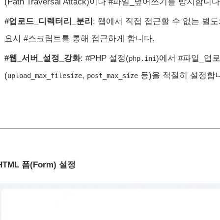
(Path Traversal Attack)이나 #파일_덮어쓰기를 방지합니다
#업로드_디렉터리_분리
: 웹에서 직접 접근할 수 없는 별
요시 #스크립트를 통해 접근하게 합니다.
#웹_서버_설정_강화
: #PHP 설정(
)에서 #파일_업
php.ini
(
,
등)을 적절히 설정합
upload_max_filesize
post_max_size
 HTML 폼(Form) 설정