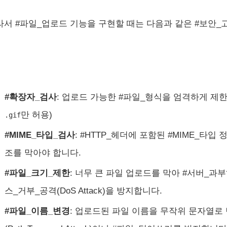
라서 #파일_업로드 기능을 구현할 때는 다음과 같은 #보안
#확장자_검사
: 업로드 가능한 #파일_형식을 엄격하게 제한
만 허용)
.gif
#MIME_타입_검사
: #HTTP_헤더에 포함된 #MIME_타
조를 막아야 합니다.
#파일_크기_제한
: 너무 큰 파일 업로드를 막아 #서버_과부하(S
스_거부_공격(DoS Attack)을 방지합니다.
#파일_이름_변경
: 업로드된 파일 이름을 무작위 문자열로