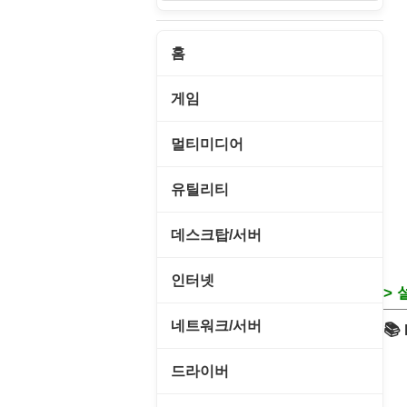
보
홈
게임
게임 관련 툴
멀티미디어
롤플레잉/어드벤처
CD/DVD 재생기
유틸리티
보드/퍼즐/카지노
MP3 관련 툴
CD/CDR/DVD
데스크탑/서버
스포츠/레이싱
MP3 재생기
OS 업데이트
Prometheus
인터넷
> 
아케이드/액션
비디오 에디터
PC 관리/최적화
데스크탑 액세서리
FTP/텔넷/통신
네트워크/서버
📚
앱플레이어
비디오 재생기
문서 편집기/리더
쉘/기능 확장
다운로드 관리툴
FTP 서버
온라인게임
드라이버
사운드 에디터
바이러스 백신
스크린세이버
메신저/채팅
기타 서버