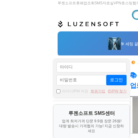
루젠소프트
휴폐업조회
SMS
자료실
VPN
호스팅
웹

로그인
업
아이디/PW 저장
회원가입
ID/PW 찾기
자
료
루젠소프트 SMS센터
기
업계 최저가격 단문 9.9원 장문 26원!
본
대량 발송시 가격협의 가능! 지금 신청하
세요
정