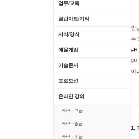
전략/시뮬레이션
SCSI/IDE/USB
사운드 재생기
업무/교육
압축파일 관리
실행기/툴바
메일/뉴스
네트워크 관리
플래시 게임
기타 드라이버
이미지 뷰어
MS 오피스 관련
파일/디스크
클립아트/기타
운영체제 ISO/Image
사이트 저작도구
네트워크 보안
안
네트워크/모뎀
이미지 에디터
교육/아동
하드웨어 관련
동영상 클립
커서/아이콘 툴
서식/양식
원격도구
는 
백오피스/.NET
메인보드
코덱
데스크탑 노트
사운드 클립
폰트관리/인쇄
경찰청-감사
웹 브라우저
#H
에뮬게임
웹 서버
비디오/모니터
일정/작업 관리
아이콘/커서
#
경찰청-경무
웹 유틸리티
Emulator(게임실행기)
기술문서
사운드카드
판매/재고/회계
이
이미지/월페이퍼
경찰청-경비
파일공유/클라우드
게임기게임
C#, .NET, Visual Studio
입력장치
프로모션
프로그래밍 관련
테마/스킨
경찰청-교통
고전PC게임
Flutter(플루터)
저장장치
고정아이피.net
온라인 강의
경찰청-범죄예방
네오지오게임
HTML/CSS
프린터
루젠VPN(LuzenVPN)
PHP - 고급
경찰청-수사
마메게임
Hyper-v
루젠호스팅(LuzenHosting)
PHP - 중급
경찰청-외국어번역본
1.
오락실게임
JavaScript
사무자동화
PHP - 초급