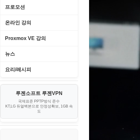
경찰청-경비
게임기게임
C#, .NET, Visual Studio
프로모션
경찰청-교통
고전PC게임
Flutter(플루터)
고정아이피.net
온라인 강의
경찰청-범죄예방
네오지오게임
HTML/CSS
루젠VPN(LuzenVPN)
PHP - 고급
Proxmox VE 강의
경찰청-수사
마메게임
Hyper-v
루젠호스팅(LuzenHosting)
PHP - 중급
I. Proxmox VE 기본 환경 구축
경찰청-외국어번역본
뉴스
오락실게임
JavaScript
사무자동화
PHP - 초급
II. 가상 환경 관리 및 운영
경찰청-외사
IT/보안
휴대용게임
요리/레시피
MacOS/맥북
엔탑프로(NTOPPRO)
PHP - 최상급
III. 네트워킹 및 보안
경찰청-정보
게임
노하우
MCP
오토아이템(AutoItem)
대출
IV. 클러스터 및 고가용성 (HA)
계약서
루젠소프트 루젠VPN
경제
소스/양념장
MS SQL Server
구축
휴폐업조회
국제표준 PPTP방식 준수
부동산
등기소
KT,LG 듀얼백본으로 안정성확보, 1GB 속
부동산
한식
MySQL
도
V. 고급 기능 및 CLI 활용
신용카드
이력서
생활
PHP
VI. 장애 조치 (Failover) 심화 시
나리오
스포츠
VPN