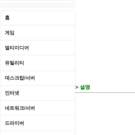
홈
게임
게임 관련 툴
멀티미디어
롤플레잉/어드벤처
CD/DVD 재생기
유틸리티
보드/퍼즐/카지노
MP3 관련 툴
CD/CDR/DVD
데스크탑/서버
스포츠/레이싱
> 설명
MP3 재생기
OS 업데이트
Prometheus
인터넷
아케이드/액션
비디오 에디터
PC 관리/최적화
데스크탑 액세서리
FTP/텔넷/통신
네트워크/서버
앱플레이어
비디오 재생기
문서 편집기/리더
쉘/기능 확장
다운로드 관리툴
FTP 서버
온라인게임
드라이버
사운드 에디터
바이러스 백신
스크린세이버
메신저/채팅
기타 서버