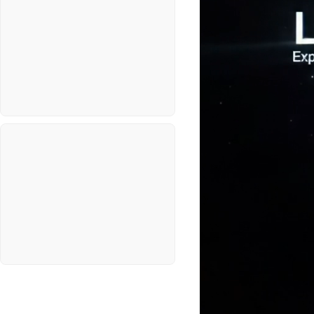
정치
Windows
주식
리눅스(Linux)
코인
보안
블로그