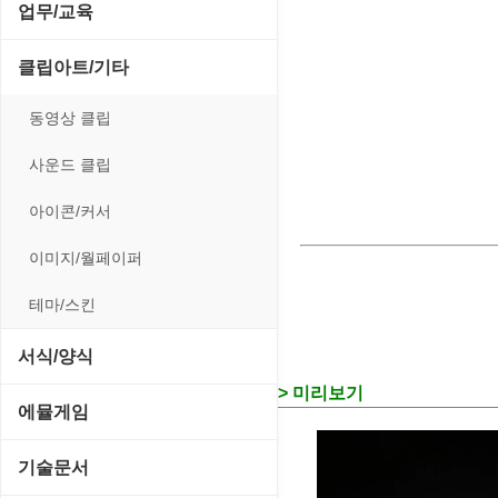
전략/시뮬레이션
SCSI/IDE/USB
사운드 재생기
업무/교육
압축파일 관리
실행기/툴바
메일/뉴스
네트워크 관리
플래시 게임
기타 드라이버
이미지 뷰어
MS 오피스 관련
파일/디스크
클립아트/기타
운영체제 ISO/Image
사이트 저작도구
네트워크 보안
네트워크/모뎀
이미지 에디터
교육/아동
하드웨어 관련
동영상 클립
커서/아이콘 툴
원격도구
백오피스/.NET
메인보드
코덱
데스크탑 노트
사운드 클립
폰트관리/인쇄
웹 브라우저
웹 서버
비디오/모니터
일정/작업 관리
아이콘/커서
웹 유틸리티
사운드카드
판매/재고/회계
이미지/월페이퍼
파일공유/클라우드
입력장치
프로그래밍 관련
테마/스킨
저장장치
서식/양식
프린터
> 미리보기
경찰청-감사
에뮬게임
경찰청-경무
Emulator(게임실행기)
기술문서