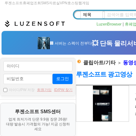
루젠소프트
휴폐업조회
SMS
자료실
VPN
호스팅
웹게임
LuzenBrowser
|
휴폐
클립아트/기타
동영
>
루젠소프트 광고영상
로그인
자
아이디/PW 저장
회원가입
ID/PW 찾기
료
기
루젠소프트 SMS센터
본
업계 최저가격 단문 9.9원 장문 26원!
정
대량 발송시 가격협의 가능! 지금 신청하
보
세요