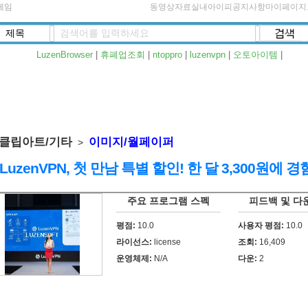
게임
동영상자료실
내아이피
공지사항
마이페이지
LuzenBrowser
|
휴폐업조회
|
ntoppro
|
luzenvpn
|
오토아이템
|
클립아트/기타
이미지/월페이퍼
>
 LuzenVPN, 첫 만남 특별 할인! 한 달 3,300원에 경
주요 프로그램 스펙
피드백 및 다
평점:
10.0
사용자 평점:
10.0
라이선스:
license
조회:
16,409
운영체제:
N/A
다운:
2