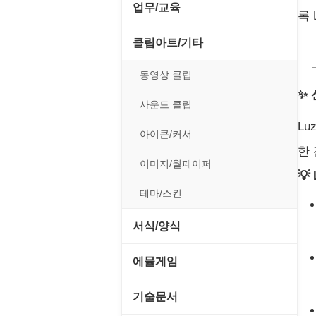
전략/시뮬레이션
SCSI/IDE/USB
사운드 재생기
업무/교육
압축파일 관리
록 
실행기/툴바
메일/뉴스
네트워크 관리
플래시 게임
기타 드라이버
이미지 뷰어
MS 오피스 관련
파일/디스크
클립아트/기타
운영체제 ISO/Image
사이트 저작도구
네트워크 보안
네트워크/모뎀
이미지 에디터
교육/아동
하드웨어 관련
동영상 클립
커서/아이콘 툴
원격도구
백오피스/.NET
메인보드
✨ 
코덱
데스크탑 노트
사운드 클립
폰트관리/인쇄
웹 브라우저
웹 서버
비디오/모니터
Lu
일정/작업 관리
아이콘/커서
웹 유틸리티
한
사운드카드
판매/재고/회계
이미지/월페이퍼
파일공유/클라우드
💡
입력장치
프로그래밍 관련
테마/스킨
저장장치
서식/양식
프린터
경찰청-감사
에뮬게임
경찰청-경무
Emulator(게임실행기)
기술문서