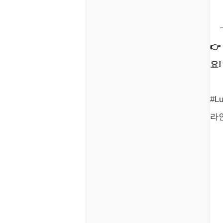
정치
Windows
주식
리눅스(Linux)

코인
보안
요!
블로그
#L
라