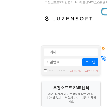
루젠소프트
휴폐업조회
SMS
자료실
VPN
호스팅
웹
🚀
로그인
자
아이디/PW 저장
회원가입
ID/PW 찾기
료
기
루젠소프트 SMS센터
본
업계 최저가격 단문 9.9원 장문 26원!
정
대량 발송시 가격협의 가능! 지금 신청하
보
세요