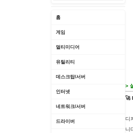
홈
게임
게임 관련 툴
멀티미디어
롤플레잉/어드벤처
CD/DVD 재생기
유틸리티
보드/퍼즐/카지노
MP3 관련 툴
CD/CDR/DVD
데스크탑/서버
스포츠/레이싱
> 
MP3 재생기
OS 업데이트
Prometheus
인터넷
아케이드/액션
🚀
비디오 에디터
PC 관리/최적화
데스크탑 액세서리
FTP/텔넷/통신
네트워크/서버
앱플레이어
비디오 재생기
문서 편집기/리더
쉘/기능 확장
다운로드 관리툴
디
FTP 서버
온라인게임
드라이버
사운드 에디터
바이러스 백신
스크린세이버
니
메신저/채팅
기타 서버