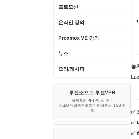
경찰청-경비
게임기게임
C#, .NET, Visual Studio
프로모션
경찰청-교통
고전PC게임
Flutter(플루터)
고정아이피.net
온라인 강의
경찰청-범죄예방
네오지오게임
HTML/CSS
루젠VPN(LuzenVPN)
PHP - 고급
Proxmox VE 강의
경찰청-수사
마메게임
Hyper-v
루젠호스팅(LuzenHosting)
PHP - 중급
I. Proxmox VE 기본 환경 구축
경찰청-외국어번역본
뉴스
오락실게임
JavaScript
사무자동화
PHP - 초급
II. 가상 환경 관리 및 운영
놓
경찰청-외사
IT/보안
휴대용게임
요리/레시피
MacOS/맥북
엔탑프로(NTOPPRO)
PHP - 최상급
Lu
III. 네트워킹 및 보안
경찰청-정보
게임
노하우
MCP
오토아이템(AutoItem)
대출
IV. 클러스터 및 고가용성 (HA)
계약서
루젠소프트 루젠VPN
경제
소스/양념장
MS SQL Server
구축
휴폐업조회
국제표준 PPTP방식 준수
부동산
등기소
KT,LG 듀얼백본으로 안정성확보, 1GB 속
부동산
한식
MySQL
도
V. 고급 기능 및 CLI 활용
✅
신용카드
이력서
생활
✅ 
PHP
VI. 장애 조치 (Failover) 심화 시
나리오
스포츠
✅ 
VPN